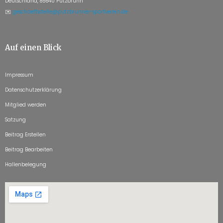
Deutschland, 85640 Putzbrunn
✉️
geschaeftsstelle@putzbrunner-sportverein.de
Auf einen Blick
Impressum
Datenschutzerklärung
Mitglied werden
Satzung
Beitrag Erstellen
Beitrag Bearbeiten
Hallenbelegung