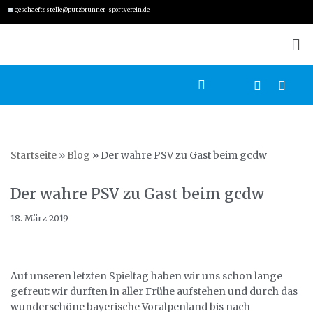
geschaeftsstelle@putzbrunner-sportverein.de
Zum
Inhalt
springen
Startseite
»
Blog
»
Der wahre PSV zu Gast beim gcdw
Der wahre PSV zu Gast beim gcdw
18. März 2019
Auf unseren letzten Spieltag haben wir uns schon lange
gefreut: wir durften in aller Frühe aufstehen und durch das
wunderschöne bayerische Voralpenland bis nach