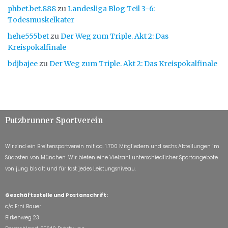
phbet.bet.888
zu
Landesliga Blog Teil 3-6:
Todesmuskelkater
hehe555bet
zu
Der Weg zum Triple. Akt 2: Das
Kreispokalfinale
bdjbajee
zu
Der Weg zum Triple. Akt 2: Das Kreispokalfinale
Putzbrunner Sportverein
Wir sind ein Breitensportverein mit ca. 1.700 Mitgliedern und sechs Abteilungen im
Südosten von München. Wir bieten eine Vielzahl unterschiedlicher Sportangebote
von jung bis alt und für fast jedes Leistungsniveau.
Geschäftsstelle und Postanschrift:
c/o Erni Bauer
Birkenweg 23