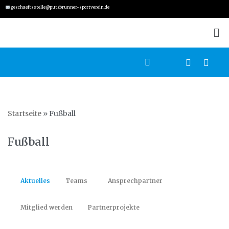
geschaeftsstelle@putzbrunner-sportverein.de
Zum
Inhalt
springen
Startseite
»
Fußball
Fußball
Aktuelles
Teams
Ansprechpartner
Mitglied werden
Partnerprojekte