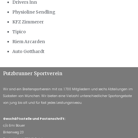
Drivers Inn
Physioline Sendling
KFZ Zimmerer
Tipico
Riem Arcarden
Auto Gotthardt
Putzbrunner Sportverein
Wir sind ein Breitensportverein mit ca. 1.700 Mitgliedern und sechs Abteilungen im
Südosten von München. Wir bieten eine Vielzahl unterschiedlicher Sportangebote
von jung bis alt und für fast jedes Leistungsniveau.
Geschäftsstelle und Postanschrift:
c/o Erni Bauer
Birkenweg 23