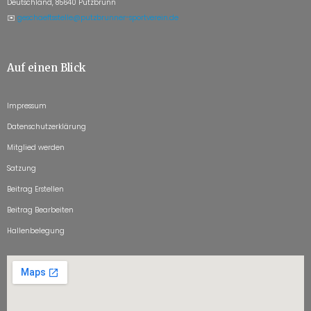
Deutschland, 85640 Putzbrunn
✉️
geschaeftsstelle@putzbrunner-sportverein.de
Auf einen Blick
Impressum
Datenschutzerklärung
Mitglied werden
Satzung
Beitrag Erstellen
Beitrag Bearbeiten
Hallenbelegung