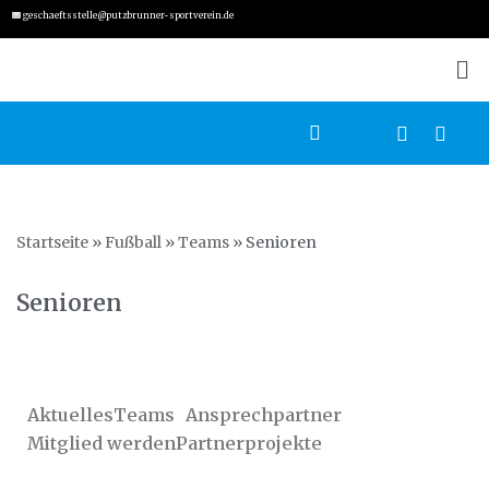
geschaeftsstelle@putzbrunner-sportverein.de
Zum
Inhalt
springen
Startseite
»
Fußball
»
Teams
»
Senioren
Senioren
Aktuelles
Teams
Ansprechpartner
Mitglied werden
Partnerprojekte