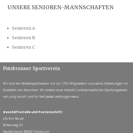
UNSERE SENIOREN-MANNSCHAFTEN
Senioren A
Senioren B
Senioren C
Putzbrunner Sportverein
Wir sind ein Breitensportverein mit ca. 1.700 Mitgliedern und sechs Abteilungen im
Südosten von München. Wir bieten eine Vielzahl unterschiedlicher Sportangebote
von jung bis alt und für fast jedes Leistungsniveau.
Geschäftsstelle und Postanschrift:
c/o Erni Bauer
Birkenweg 23
Deutschland, 85640 Putzbrunn