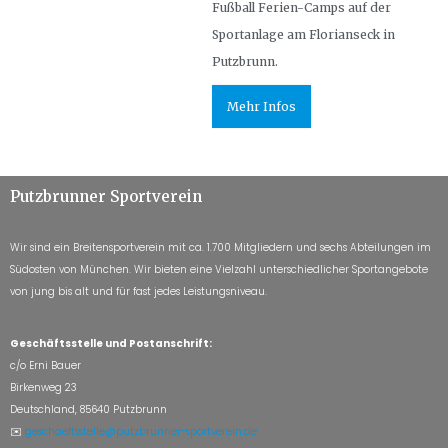
Fußball Ferien-Camps auf der
Sportanlage am Florianseck in
Putzbrunn.
Mehr Infos
Putzbrunner Sportverein
Wir sind ein Breitensportverein mit ca. 1.700 Mitgliedern und sechs Abteilungen im
Südosten von München. Wir bieten eine Vielzahl unterschiedlicher Sportangebote
von jung bis alt und für fast jedes Leistungsniveau.
Geschäftsstelle und Postanschrift:
c/o Erni Bauer
Birkenweg 23
Deutschland, 85640 Putzbrunn
✉️
geschaeftsstelle@putzbrunner-sportverein.de