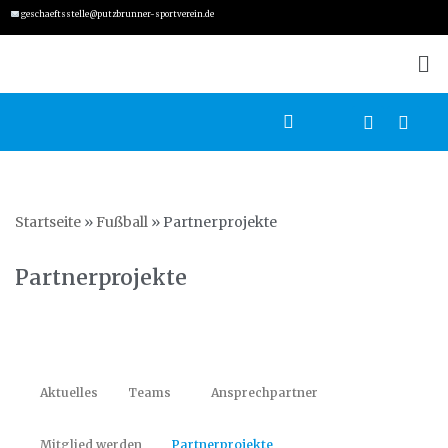
geschaeftsstelle@putzbrunner-sportverein.de
Zum
Inhalt
springen
Startseite
»
Fußball
»
Partnerprojekte
Partnerprojekte
Aktuelles
Teams
Ansprechpartner
Mitglied werden
Partnerprojekte