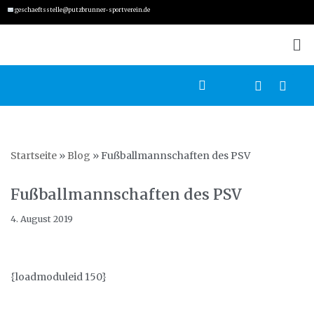
geschaeftsstelle@putzbrunner-sportverein.de
Zum
Inhalt
springen
Startseite
»
Blog
»
Fußballmannschaften des PSV
Fußballmannschaften des PSV
4. August 2019
{loadmoduleid 150}