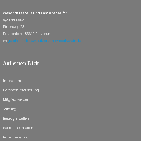
Geschäftsstelle und Postanschrift:
c/o Erni Bauer
Birkenweg 23
Deutschland, 85640 Putzbrunn
✉️
geschaeftsstelle@putzbrunner-sportverein.de
Auf einen Blick
Impressum
Datenschutzerklärung
Mitglied werden
Satzung
Beitrag Erstellen
Beitrag Bearbeiten
Hallenbelegung