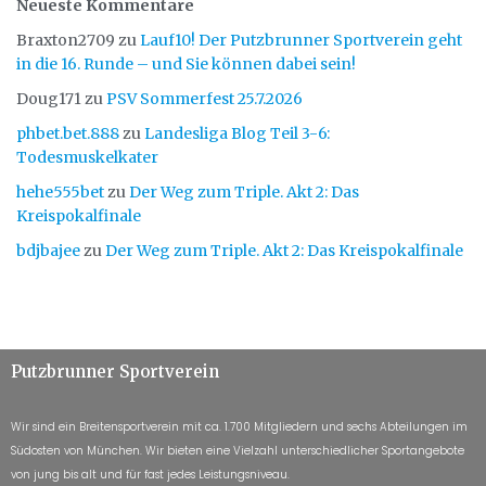
Neueste Kommentare
Braxton2709
zu
Lauf10! Der Putzbrunner Sportverein geht
in die 16. Runde – und Sie können dabei sein!
Doug171
zu
PSV Sommerfest 25.7.2026
phbet.bet.888
zu
Landesliga Blog Teil 3-6:
Todesmuskelkater
hehe555bet
zu
Der Weg zum Triple. Akt 2: Das
Kreispokalfinale
bdjbajee
zu
Der Weg zum Triple. Akt 2: Das Kreispokalfinale
Putzbrunner Sportverein
Wir sind ein Breitensportverein mit ca. 1.700 Mitgliedern und sechs Abteilungen im
Südosten von München. Wir bieten eine Vielzahl unterschiedlicher Sportangebote
von jung bis alt und für fast jedes Leistungsniveau.