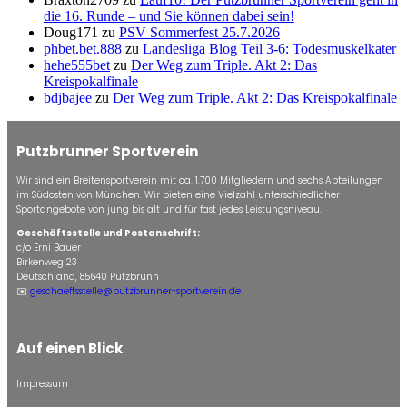
die 16. Runde – und Sie können dabei sein!
Doug171
zu
PSV Sommerfest 25.7.2026
phbet.bet.888
zu
Landesliga Blog Teil 3-6: Todesmuskelkater
hehe555bet
zu
Der Weg zum Triple. Akt 2: Das
Kreispokalfinale
bdjbajee
zu
Der Weg zum Triple. Akt 2: Das Kreispokalfinale
Putzbrunner Sportverein
Wir sind ein Breitensportverein mit ca. 1.700 Mitgliedern und sechs Abteilungen
im Südosten von München. Wir bieten eine Vielzahl unterschiedlicher
Sportangebote von jung bis alt und für fast jedes Leistungsniveau.
Geschäftsstelle und Postanschrift:
c/o Erni Bauer
Birkenweg 23
Deutschland, 85640 Putzbrunn
✉️
geschaeftsstelle@putzbrunner-sportverein.de
Auf einen Blick
Impressum