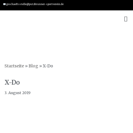
geschaeftsstelle@putzbrunner-sportverein.de
Zum
Inhalt
springen
Startseite
»
Blog
»
X-Do
X-Do
3. August 2019