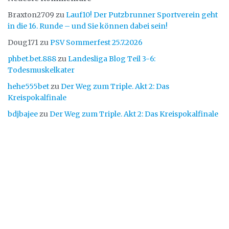
Braxton2709
zu
Lauf10! Der Putzbrunner Sportverein geht
in die 16. Runde – und Sie können dabei sein!
Doug171
zu
PSV Sommerfest 25.7.2026
phbet.bet.888
zu
Landesliga Blog Teil 3-6:
Todesmuskelkater
hehe555bet
zu
Der Weg zum Triple. Akt 2: Das
Kreispokalfinale
bdjbajee
zu
Der Weg zum Triple. Akt 2: Das Kreispokalfinale
Putzbrunner Sportverein
Wir sind ein Breitensportverein mit ca. 1.700 Mitgliedern und sechs Abteilungen im
Südosten von München. Wir bieten eine Vielzahl unterschiedlicher Sportangebote
von jung bis alt und für fast jedes Leistungsniveau.