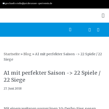
geschaeftsstelle@putzbrunner-sportverein.de
Zum
Inhalt
springen
Startseite
»
Blog
»
A1 mit perfekter Saison -> 22 Spiele / 22
Siege
A1 mit perfekter Saison -> 22 Spiele /
22 Siege
27. Juni 2018
Mit einem weiteren souveränen 3.0-Derby-Sieg gegen