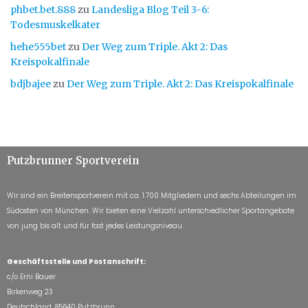
phbet.bet.888
zu
Landesliga Blog Teil 3-6:
Todesmuskelkater
hehe555bet
zu
Der Weg zum Triple. Akt 2: Das
Kreispokalfinale
bdjbajee
zu
Der Weg zum Triple. Akt 2: Das Kreispokalfinale
Putzbrunner Sportverein
Wir sind ein Breitensportverein mit ca. 1.700 Mitgliedern und sechs Abteilungen im
Südosten von München. Wir bieten eine Vielzahl unterschiedlicher Sportangebote
von jung bis alt und für fast jedes Leistungsniveau.
Geschäftsstelle und Postanschrift:
c/o Erni Bauer
Birkenweg 23
Deutschland, 85640 Putzbrunn