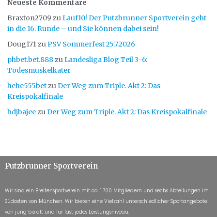
Neueste Kommentare
Braxton2709
zu
Lauf10! Der Putzbrunner Sportverein geht
in die 16. Runde – und Sie können dabei sein!
Doug171
zu
PSV Sommerfest 25.7.2026
phbet.bet.888
zu
Landesliga Blog Teil 3-6:
Todesmuskelkater
hehe555bet
zu
Der Weg zum Triple. Akt 2: Das
Kreispokalfinale
bdjbajee
zu
Der Weg zum Triple. Akt 2: Das Kreispokalfinale
Putzbrunner Sportverein
Wir sind ein Breitensportverein mit ca. 1.700 Mitgliedern und sechs Abteilungen im
Südosten von München. Wir bieten eine Vielzahl unterschiedlicher Sportangebote
von jung bis alt und für fast jedes Leistungsniveau.