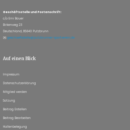
Geschäftsstelle und Postanschrift:
c/o Erni Bauer
Birkenweg 23
Deutschland, 85640 Putzbrunn
✉️
geschaeftsstelle@putzbrunner-sportverein.de
Auf einen Blick
Impressum
Datenschutzerklärung
Mitglied werden
Satzung
Beitrag Erstellen
Beitrag Bearbeiten
Hallenbelegung