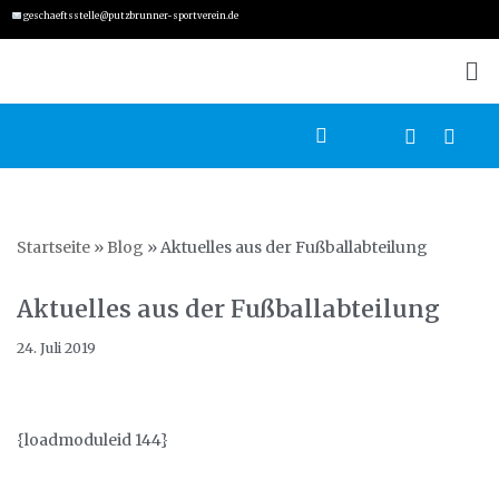
geschaeftsstelle@putzbrunner-sportverein.de
Zum
Inhalt
springen
Startseite
»
Blog
»
Aktuelles aus der Fußballabteilung
Aktuelles aus der Fußballabteilung
24. Juli 2019
{loadmoduleid 144}