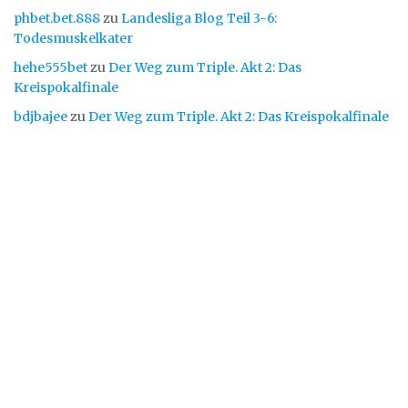
phbet.bet.888
zu
Landesliga Blog Teil 3-6:
Todesmuskelkater
hehe555bet
zu
Der Weg zum Triple. Akt 2: Das
Kreispokalfinale
bdjbajee
zu
Der Weg zum Triple. Akt 2: Das Kreispokalfinale
Putzbrunner Sportverein
Wir sind ein Breitensportverein mit ca. 1.700 Mitgliedern und sechs Abteilungen im
Südosten von München. Wir bieten eine Vielzahl unterschiedlicher Sportangebote
von jung bis alt und für fast jedes Leistungsniveau.
Geschäftsstelle und Postanschrift:
c/o Erni Bauer
Birkenweg 23