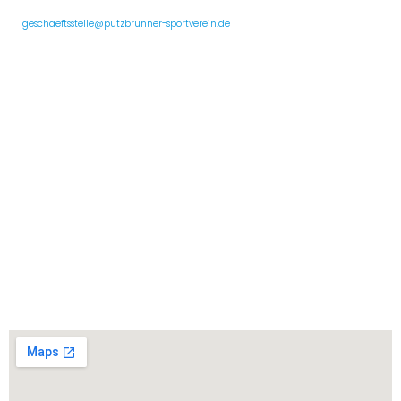
Deutschland, 85640 Putzbrunn
✉️
geschaeftsstelle@putzbrunner-sportverein.de
Auf einen Blick
Impressum
Datenschutzerklärung
Mitglied werden
Satzung
Beitrag Erstellen
Beitrag Bearbeiten
Hallenbelegung