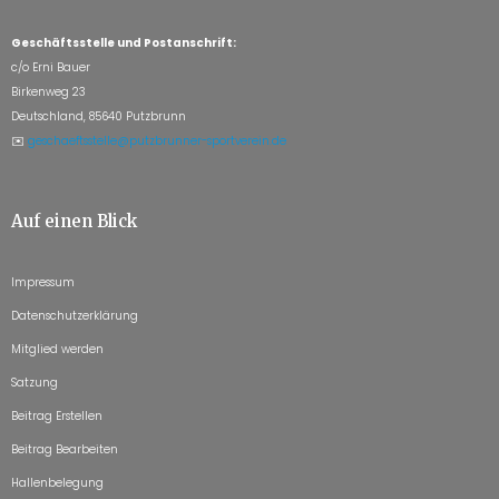
Geschäftsstelle und Postanschrift:
c/o Erni Bauer
Birkenweg 23
Deutschland, 85640 Putzbrunn
✉️
geschaeftsstelle@putzbrunner-sportverein.de
Auf einen Blick
Impressum
Datenschutzerklärung
Mitglied werden
Satzung
Beitrag Erstellen
Beitrag Bearbeiten
Hallenbelegung