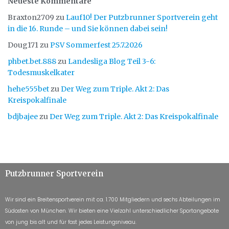
Neueste Kommentare
Braxton2709
zu
Lauf10! Der Putzbrunner Sportverein geht
in die 16. Runde – und Sie können dabei sein!
Doug171
zu
PSV Sommerfest 25.7.2026
phbet.bet.888
zu
Landesliga Blog Teil 3-6:
Todesmuskelkater
hehe555bet
zu
Der Weg zum Triple. Akt 2: Das
Kreispokalfinale
bdjbajee
zu
Der Weg zum Triple. Akt 2: Das Kreispokalfinale
Putzbrunner Sportverein
Wir sind ein Breitensportverein mit ca. 1.700 Mitgliedern und sechs Abteilungen im
Südosten von München. Wir bieten eine Vielzahl unterschiedlicher Sportangebote
von jung bis alt und für fast jedes Leistungsniveau.