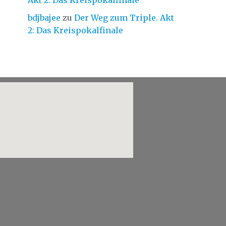
Akt 2: Das Kreispokalfinale
bdjbajee
zu
Der Weg zum Triple. Akt
2: Das Kreispokalfinale