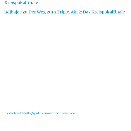
Kreispokalfinale
bdjbajee
zu
Der Weg zum Triple. Akt 2: Das Kreispokalfinale
Putzbrunner Sportverein
Wir sind ein Breitensportverein mit ca. 1.700 Mitgliedern und sechs Abteilungen im
Südosten von München. Wir bieten eine Vielzahl unterschiedlicher Sportangebote
von jung bis alt und für fast jedes Leistungsniveau.
Geschäftsstelle und Postanschrift:
c/o Erni Bauer
Birkenweg 23
Deutschland, 85640 Putzbrunn
✉️
geschaeftsstelle@putzbrunner-sportverein.de