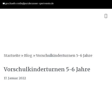
geschaeftsstelle@putzbrunner-sportverein.de
Zum
Inhalt
springen
Startseite
»
Blog
»
Vorschulkinderturnen 5-6 Jahre
Vorschulkinderturnen 5-6 Jahre
17. Januar 2022