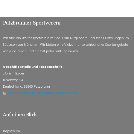
Putzbrunner Sportverein
Wir sind ein Breitensportverein mit ca. 1.700 Mitgliedern und sechs Abteilungen im
Südosten von München. Wir bieten eine Vielzahl unterschiedlicher Sportangebote
von jung bis alt und für fast jedes Leistungsniveau.
Geschäftsstelle und Postanschrift:
c/o Erni Bauer
Birkenweg 23
Deutschland, 85640 Putzbrunn
✉️
geschaeftsstelle@putzbrunner-sportverein.de
Auf einen Blick
Impressum