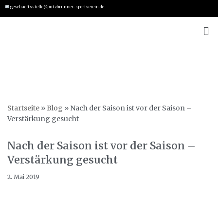
geschaeftsstelle@putzbrunner-sportverein.de
Zum
Inhalt
springen
Startseite
»
Blog
»
Nach der Saison ist vor der Saison –
Verstärkung gesucht
Nach der Saison ist vor der Saison –
Verstärkung gesucht
2. Mai 2019