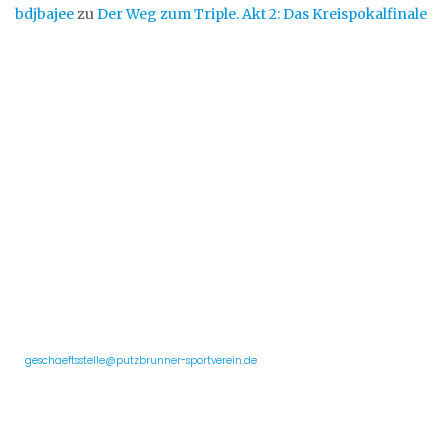
bdjbajee
zu
Der Weg zum Triple. Akt 2: Das Kreispokalfinale
Putzbrunner Sportverein
Wir sind ein Breitensportverein mit ca. 1.700 Mitgliedern und sechs Abteilungen im
Südosten von München. Wir bieten eine Vielzahl unterschiedlicher Sportangebote
von jung bis alt und für fast jedes Leistungsniveau.
Geschäftsstelle und Postanschrift:
c/o Erni Bauer
Birkenweg 23
Deutschland, 85640 Putzbrunn
✉️
geschaeftsstelle@putzbrunner-sportverein.de
Auf einen Blick