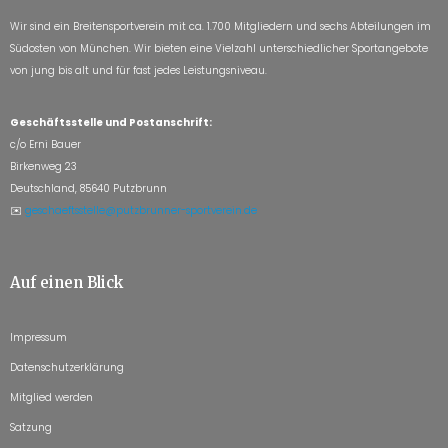
Wir sind ein Breitensportverein mit ca. 1.700 Mitgliedern und sechs Abteilungen im
Südosten von München. Wir bieten eine Vielzahl unterschiedlicher Sportangebote
von jung bis alt und für fast jedes Leistungsniveau.
Geschäftsstelle und Postanschrift:
c/o Erni Bauer
Birkenweg 23
Deutschland, 85640 Putzbrunn
✉️
geschaeftsstelle@putzbrunner-sportverein.de
Auf einen Blick
Impressum
Datenschutzerklärung
Mitglied werden
Satzung