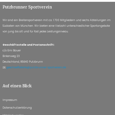
Putzbrunner Sportverein
Wir sind ein Breitensportverein mit ca. 1.700 Mitgliedern und sechs Abteilungen im
Südosten von München. Wir bieten eine Vielzahl unterschiedlicher Sportangebote
von jung bis alt und für fast jedes Leistungsniveau.
Geschäftsstelle und Postanschrift:
c/o Erni Bauer
Birkenweg 23
Deutschland, 85640 Putzbrunn
✉️
geschaeftsstelle@putzbrunner-sportverein.de
Auf einen Blick
Impressum
Datenschutzerklärung