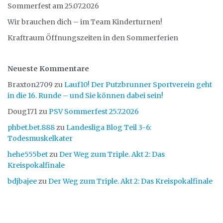
Sommerfest am 25.07.2026
Wir brauchen dich – im Team Kinderturnen!
Kraftraum Öffnungszeiten in den Sommerferien
Neueste Kommentare
Braxton2709
zu
Lauf10! Der Putzbrunner Sportverein geht
in die 16. Runde – und Sie können dabei sein!
Doug171
zu
PSV Sommerfest 25.7.2026
phbet.bet.888
zu
Landesliga Blog Teil 3-6:
Todesmuskelkater
hehe555bet
zu
Der Weg zum Triple. Akt 2: Das
Kreispokalfinale
bdjbajee
zu
Der Weg zum Triple. Akt 2: Das Kreispokalfinale