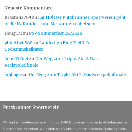
Neueste Kommentare
Braxton2709
zu
Lauf10! Der Putzbrunner Sportverein geht
in die 16. Runde – und Sie können dabei sein!
Doug171
zu
PSV Sommerfest 25.7.2026
phbet.bet.888
zu
Landesliga Blog Teil 3-6:
Todesmuskelkater
hehe555bet
zu
Der Weg zum Triple. Akt 2: Das
Kreispokalfinale
bdjbajee
zu
Der Weg zum Triple. Akt 2: Das Kreispokalfinale
Putzbrunner Sportverein
Wir sind ein Breitensportverein mit ca. 1.700 Mitgliedern und sechs Abteilungen im
Südosten von München. Wir bieten eine Vielzahl unterschiedlicher Sportangebote