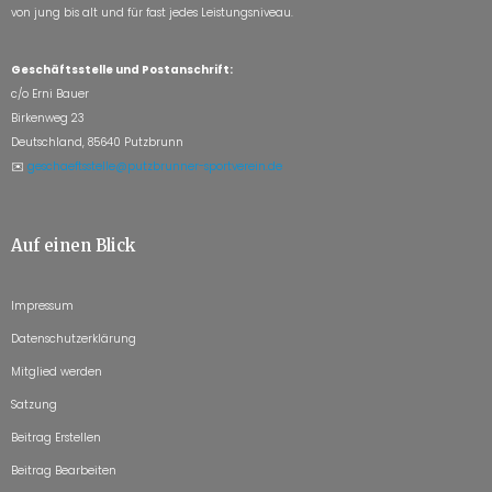
von jung bis alt und für fast jedes Leistungsniveau.
Geschäftsstelle und Postanschrift:
c/o Erni Bauer
Birkenweg 23
Deutschland, 85640 Putzbrunn
✉️
geschaeftsstelle@putzbrunner-sportverein.de
Auf einen Blick
Impressum
Datenschutzerklärung
Mitglied werden
Satzung
Beitrag Erstellen
Beitrag Bearbeiten