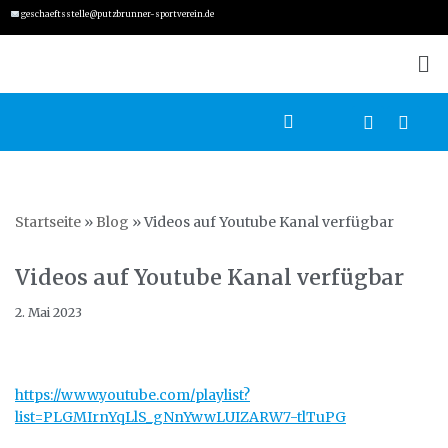
geschaeftsstelle@putzbrunner-sportverein.de
Zum
Inhalt
springen
Startseite
»
Blog
»
Videos auf Youtube Kanal verfügbar
Videos auf Youtube Kanal verfügbar
2. Mai 2023
https://www.youtube.com/playlist?
list=PLGMIrnYqLlS_gNnYwwLUIZARW7-tlTuPG