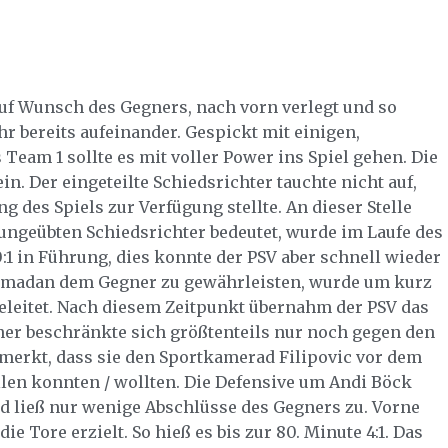
auf Wunsch des Gegners, nach vorn verlegt und so
r bereits aufeinander. Gespickt mit einigen,
Team 1 sollte es mit voller Power ins Spiel gehen. Die
in. Der eingeteilte Schiedsrichter tauchte nicht auf,
g des Spiels zur Verfügung stellte. An dieser Stelle
ungeübten Schiedsrichter bedeutet, wurde im Laufe des
0:1 in Führung, dies konnte der PSV aber schnell wieder
amadan dem Gegner zu gewährleisten, wurde um kurz
eleitet. Nach diesem Zeitpunkt übernahm der PSV das
er beschränkte sich größtenteils nur noch gegen den
emerkt, dass sie den Sportkamerad Filipovic vor dem
ellen konnten / wollten. Die Defensive um Andi Böck
 ließ nur wenige Abschlüsse des Gegners zu. Vorne
 Tore erzielt. So hieß es bis zur 80. Minute 4:1. Das