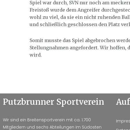
Spiel war durch, SVN nur noch am meckern
Freistoß wurde dem Angreifer durchgesteck
wohl zu viel, da sie ein nicht ruhenden B
und schließlich geschlossen den Platz ver
Somit musste das Spiel abgebrochen werden
Stellungnahmen angefordert. Wir hoffen, d
wird.
Putzbrunner Sportverein
Auf
Wir sind ein Breitensportverein mit ca. 1.700
Impre
Mitgliedern und sechs Abteilungen im Südosten