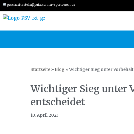
geschaeftsstelle@putzbrunner-sportverein.de
Zum
Inhalt
springen
Startseite
»
Blog
»
Wichtiger Sieg unter Vorbehalt
Wichtiger Sieg unter 
entscheidet
10. April 2023