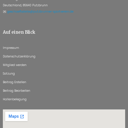
Deutschland, 85640 Putzbrunn
✉️
geschaeftsstelle@putzbrunner-sportverein.de
Auf einen Blick
Impressum
Datenschutzerklärung
Mitglied werden
Satzung
Beitrag Erstellen
Beitrag Bearbeiten
Hallenbelegung