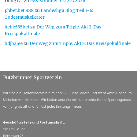
Doug171
zu
PSV Sommerfest 25.7.2026
phbet.bet.888
zu
Landesliga Blog Teil 3-6:
Todesmuskelkater
hehe555bet
zu
Der Weg zum Triple. Akt 2: Das
Kreispokalfinale
bdjbajee
zu
Der Weg zum Triple. Akt 2: Das Kreispokalfinale
Putzbrunner Sportverein
Wir sind ein Breitensportverein mit ca. 1.700 Mitgliedern und sechs Abteilungen im
Südosten von München. Wir bieten eine Vielzahl unterschiedlicher Sportangebote
von jung bis alt und für fast jedes Leistungsniveau.
Geschäftsstelle und Postanschrift:
c/o Erni Bauer
Birkenweg 23