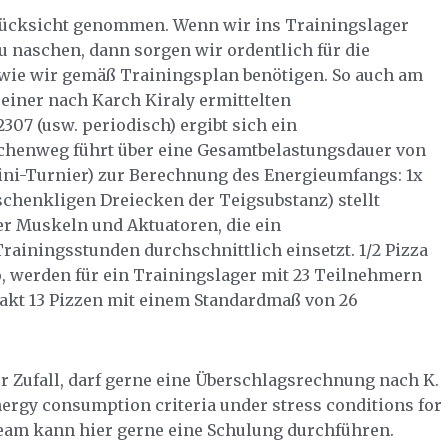
e Rücksicht genommen. Wenn wir ins Trainingslager
u naschen, dann sorgen wir ordentlich für die
, wie wir gemäß Trainingsplan benötigen. So auch am
 einer nach Karch Kiraly ermittelten
307 (usw. periodisch) ergibt sich ein
chenweg führt über eine Gesamtbelastungsdauer von
ini-Turnier) zur Berechnung des Energieumfangs: 1x
chenkligen Dreiecken der Teigsubstanz) stellt
er Muskeln und Aktuatoren, die ein
rainingsstunden durchschnittlich einsetzt. 1/2 Pizza
o, werden für ein Trainingslager mit 23 Teilnehmern
akt 13 Pizzen mit einem Standardmaß von 26
rer Zufall, darf gerne eine Überschlagsrechnung nach K.
nergy consumption criteria under stress conditions for
rteam kann hier gerne eine Schulung durchführen.