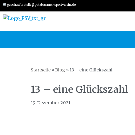
geschaeftsstelle@putzbrunner-sportverein.de
Zum
Inhalt
springen
Startseite
»
Blog
»
13 – eine Glückszahl
13 – eine Glückszahl
19. Dezember 2021