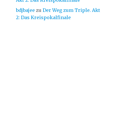
Akt 2: Das Kreispokalfinale
bdjbajee
zu
Der Weg zum Triple. Akt
2: Das Kreispokalfinale