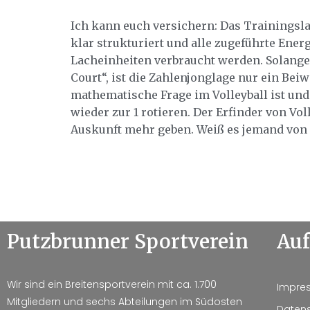
Ich kann euch versichern: Das Trainings
klar strukturiert und alle zugeführte Ener
Lacheinheiten verbraucht werden. Solange 
Court“, ist die Zahlenjonglage nur ein Be
mathematische Frage im Volleyball ist und b
wieder zur 1 rotieren. Der Erfinder von Vo
Auskunft mehr geben. Weiß es jemand von
Putzbrunner Sportverein
Auf
Wir sind ein Breitensportverein mit ca. 1.700
Impre
Mitgliedern und sechs Abteilungen im Südosten
Datens