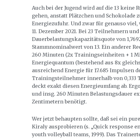
Auch bei der Jugend wird auf die 13 kein
gehen, anstatt Plätzchen und Schokolade z
Energiezufuhr. Und zwar für genauso viel
11. Dezember 2021. Bei 23 Teilnehmern und
Dauerbelastungskapazitätsquote von 1,7692
Stammnominalwert von 13. Ein anderer Re
260 Minuten (2x Trainingseinheiten + 1 M
Energiequantum (bestehend aus 8x gleichs
ausreichend Energie für 17.685 Impulsen d
Trainingsteilnehmer innerhalb von 0,333 T
deckt exakt diesen Energieumfang ab. Erg
und insg. 260 Minuten Belastungsdauer ex
Zentimetern benötigt.
Wer jetzt behaupten sollte, daß sei ein pu
Kiraly ausprobieren (s. „Quick response e
youth volleyball teams, 1999). Das Traine