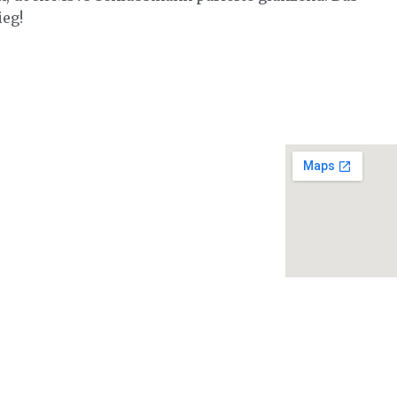
eg!
einen Blick
sum
hutzerklärung
d werden
Erstellen
 Bearbeiten
elegung