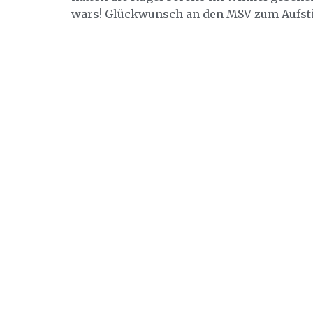
wars! Glückwunsch an den MSV zum Aufsti
Putzbrunner Sportverein
Auf 
Wir sind ein Breitensportverein mit ca. 1.700
Impres
Mitgliedern und sechs Abteilungen im Südosten
Datensc
von München. Wir bieten eine Vielzahl
Mitglie
unterschiedlicher Sportangebote von jung bis alt
und für fast jedes Leistungsniveau.
Satzung
Beitrag 
Geschäftsstelle und Postanschrift:
Beitrag
c/o Erni Bauer
Hallenb