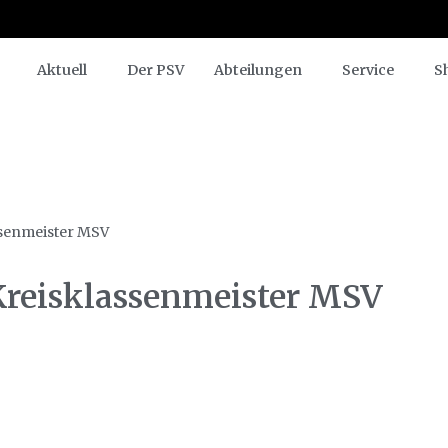
Aktuell
Der PSV
Abteilungen
Service
S
ssenmeister MSV
 Kreisklassenmeister MSV