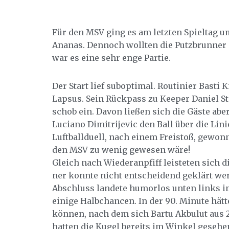
Für den MSV ging es am letzten Spieltag u
Ananas. Dennoch wollten die Putzbrunner 
war es eine sehr enge Partie.
Der Start lief suboptimal. Routinier Basti 
Lapsus. Sein Rückpass zu Keeper Daniel S
schob ein. Davon ließen sich die Gäste abe
Luciano Dimitrijevic den Ball über die L
Luftballduell, nach einem Freistoß, gewonne
den MSV zu wenig gewesen wäre!
Gleich nach Wiederanpfiff leisteten sich d
ner konnte nicht entscheidend geklärt we
Abschluss landete humorlos unten links im
einige Halbchancen. In der 90. Minute hätt
können, nach dem sich Bartu Akbulut aus 2
hatten die Kugel bereits im Winkel geseh