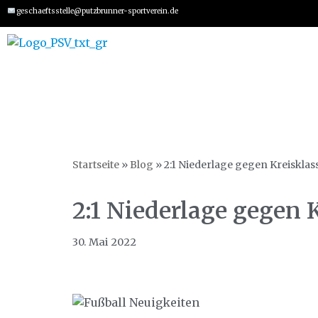
geschaeftsstelle@putzbrunner-sportverein.de
Zum
Inhalt
springen
Startseite
»
Blog
»
2:1 Niederlage gegen Kreiskla
2:1 Niederlage gegen
30. Mai 2022