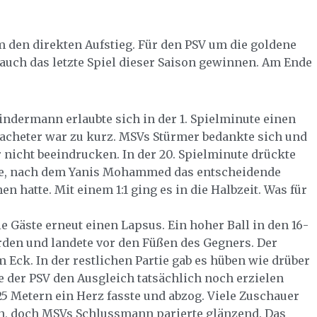
m den direkten Aufstieg. Für den PSV um die goldene
auch das letzte Spiel dieser Saison gewinnen. Am Ende
Kindermann erlaubte sich in der 1. Spielminute einen
tacheter war zu kurz. MSVs Stürmer bedankte sich und
r nicht beeindrucken. In der 20. Spielminute drückte
inie, nach dem Yanis Mohammed das entscheidende
n hatte. Mit einem 1:1 ging es in die Halbzeit. Was für
ie Gäste erneut einen Lapsus. Ein hoher Ball in den 16-
rden und landete vor den Füßen des Gegners. Der
 Eck. In der restlichen Partie gab es hüben wie drüber
e der PSV den Ausgleich tatsächlich noch erzielen
5 Metern ein Herz fasste und abzog. Viele Zuschauer
en, doch MSVs Schlussmann parierte glänzend. Das