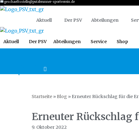
geschaeftsstelle@putzbrunner-sportverein.de
Zum
Aktuell
Der PSV
Abteilungen
Ser
Inhalt
springen
Aktuell
Der PSV
Abteilungen
Service
Shop
Phone
Envelope-
open-text
Startseite
»
Blog
»
Erneuter Rückschlag für die Er
Erneuter Rückschlag f
9. Oktober 2022