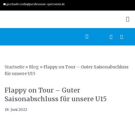
geschaeftsstelle@putzbrunner-sportverein.de
Zum
Inhalt
springen
Startseite
»
Blog
»
Flappy on Tour – Guter Saisonabschluss
für unsere U15
Flappy on Tour – Guter
Saisonabschluss für unsere U15
18. Juni 2022