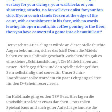
ecstasy for your divings, your wall blocks or your
shattering attacks, no fan will ever enlist for your fan
club. If your coach stands frozen at the edge of the
court, with astonishment in his face, with no words
leaving his open mouth, his coffee pouring to the floor,
then you have converted a game into a beautiful art.“
Der verehrte Arie Selinger würde an dieser Stelle feuchte
Augen bekommen, sicher das (sic)! Denn die Mädels
haben es ins Halbfinale geschafft. Zwischendrin gab es
eine kleine „Schiriausbildung“. Die Mädels haben zur
neuen Pfeife gegriffen und den Spielbericht geführt.
Sehr selbständig und souverän. Unser Schiri-
Koordinator sollte trotzdem ein paar Lehrgangsplätze
für den D-Schein reservieren.
Im Halbfinale ging es den TSV Gars. Hier lagen die
Statistikbüros leider etwas daneben. Trotz tollen
Spielaufbaus und auch guter Aufschläge landete die