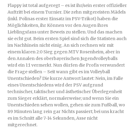
Flappy ist total aufgeregt – es ist ihr/sein erster offizieller
Auftritt bei einem Turnier. Die zehn mitgereisten Mädels
(inkl. Polinas erster Einsatz im PSV-Trikot) haben die
Möglichkeiten, ihr Können vor den Augen ihres
Lieblingsfans unter Beweis zu stellen. Und das machen
sie echt gut. Beim ersten Spiel sind sich die Statisten
auch
im Nachhinein
nicht einig. An sich rechnen wir mit
einem klaren 2:0 Sieg gegen MTV Rosenheim, aber in
den Annalen des oberbayerischen Jugendvolleyballs
wird ein 1:1 vermerkt. Nun dürfen die Profis verwundert
die Frage stellen – Seit wann gibt es im Volleyball
Unentschieden? Die kurze Antwort lautet: Nein, im Falle
eines Unentschiedens wird der PSV aufgrund
technischer, taktischer und ästhetischer Überlegenheit
zum Sieger erklärt, normalerweise; und wenn Sie ein
Unentschieden sehen wollen, gehen sie zum Fußball, wo
89 Minuten lang rein gar Nichts passiert; bei uns kracht
es im Schnitt alle 7-14 Sekunden, Asse nicht
mitgerechnet.