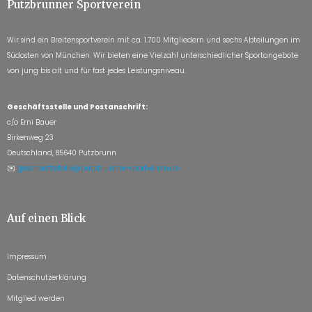
Putzbrunner Sportverein
Wir sind ein Breitensportverein mit ca. 1.700 Mitgliedern und sechs Abteilungen im
Südosten von München. Wir bieten eine Vielzahl unterschiedlicher Sportangebote
von jung bis alt und für fast jedes Leistungsniveau.
Geschäftsstelle und Postanschrift:
c/o Erni Bauer
Birkenweg 23
Deutschland, 85640 Putzbrunn
✉️
geschaeftsstelle@putzbrunner-sportverein.de
Auf einen Blick
Impressum
Datenschutzerklärung
Mitglied werden