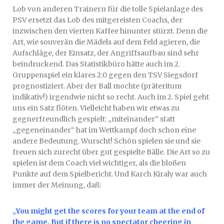
Lob von anderen Trainern für die tolle Spielanlage des
PSV ersetzt das Lob des mitgereisten Coachs, der
inzwischen den vierten Kaffee hinunter stürzt. Denn die
Art, wie souverän die Mädels auf dem Feld agieren, die
Aufschläge, der Einsatz, der Angriffsaufbau sind sehr
beindruckend. Das Statistikbüro hätte auch im 2.
Gruppenspiel ein klares 2:0 gegen den TSV Siegsdorf
prognostiziert. Aber der Ball mochte (präteritum
indikativ!) irgendwie nicht so recht. Auch im 2. Spiel geht
uns ein Satz flöten. Vielleicht haben wir etwas zu
gegnerfreundlich gespielt: „miteinander“ statt
„gegeneinander“ hat im Wettkampf doch schon eine
andere Bedeutung. Wurscht! Schön spielen sie und sie
freuen sich zurecht über gut gespielte Bälle. Die Art so zu
spielen ist dem Coach viel wichtiger, als die bloßen
Punkte auf dem Spielbericht. Und Karch Kiraly war auch
immer der Meinung, daß:
„
You might get the scores for your team at the end of
the game. But if there is no spectator cheering in