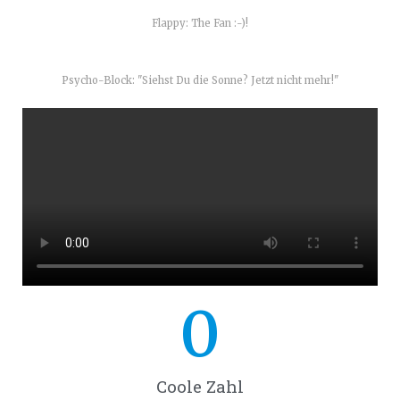
Flappy: The Fan :-)!
Psycho-Block: "Siehst Du die Sonne? Jetzt nicht mehr!"
0
Coole Zahl