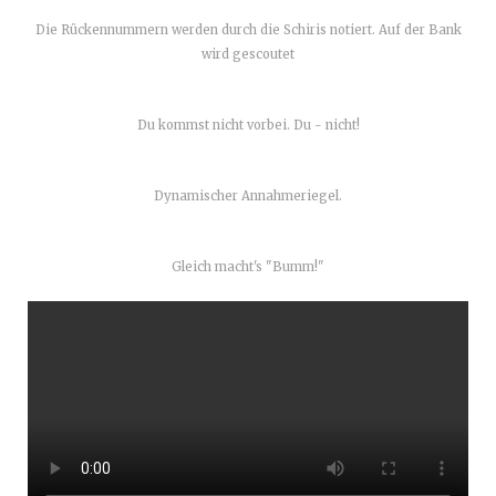
Die Rückennummern werden durch die Schiris notiert. Auf der Bank
wird gescoutet
Du kommst nicht vorbei. Du - nicht!
Dynamischer Annahmeriegel.
Gleich macht's "Bumm!"