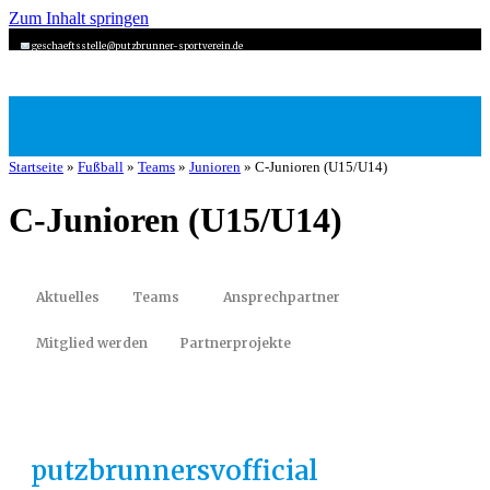
Zum Inhalt springen
geschaeftsstelle@putzbrunner-sportverein.de
Startseite
»
Fußball
»
Teams
»
Junioren
»
C-Junioren (U15/U14)
C-Junioren (U15/U14)
Aktuelles
Teams
Ansprechpartner
Mitglied werden
Partnerprojekte
putzbrunnersvofficial