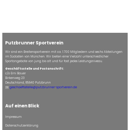
Putzbrunner Sportverein
Wir sind ein Breitensportverein mit ca. 1.700 Mitgliedern und sechs Abteilungen
im Südosten von München. Wir bieten eine Vielzahl unterschiedlicher
Sportangebote von jung bis alt und für fast jedes Leistungsniveau.
Geschäftsstelle und Postanschrift:
c/o Erni Bauer
Birkenweg 23
Deutschland, 85640 Putzbrunn
✉️
geschaeftsstelle@putzbrunner-sportverein.de
Auf einen Blick
Impressum
Datenschutzerklärung