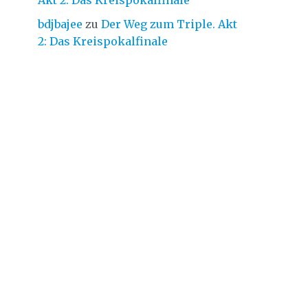
Akt 2: Das Kreispokalfinale
bdjbajee
zu
Der Weg zum Triple. Akt
2: Das Kreispokalfinale