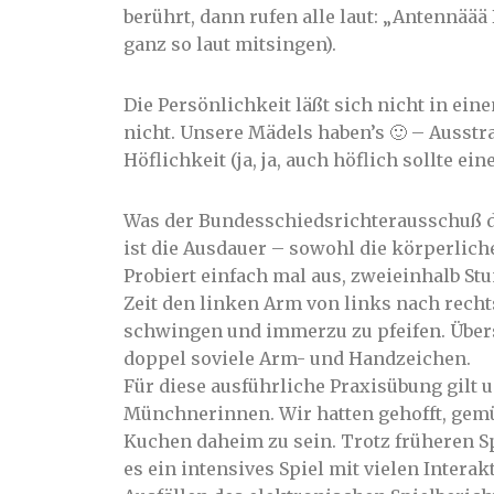
berührt, dann rufen alle laut: „Antennäää 
ganz so laut mitsingen).
Die Persönlichkeit läßt sich nicht in ei
nicht. Unsere Mädels haben’s 🙂 – Ausstra
Höflichkeit (ja, ja, auch höflich sollte ein
Was der Bundesschiedsrichterausschuß de
ist die Ausdauer – sowohl die körperlich
Probiert einfach mal aus, zweieinhalb St
Zeit den linken Arm von links nach recht
schwingen und immerzu zu pfeifen. Übers
doppel soviele Arm- und Handzeichen.
Für diese ausführliche Praxisübung gilt
Münchnerinnen. Wir hatten gehofft, gemü
Kuchen daheim zu sein. Trotz früheren Spi
es ein intensives Spiel mit vielen Interak