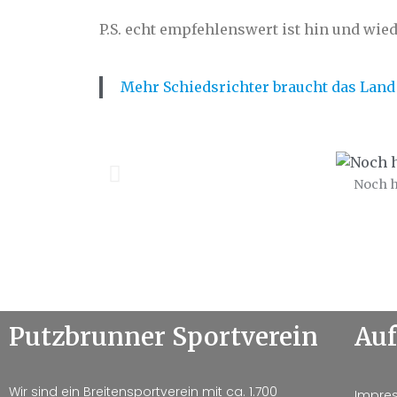
P.S. echt empfehlenswert ist hin und wiede
Mehr Schiedsrichter braucht das Land
Noch h
Putzbrunner Sportverein
Auf
Wir sind ein Breitensportverein mit ca. 1.700
Impre