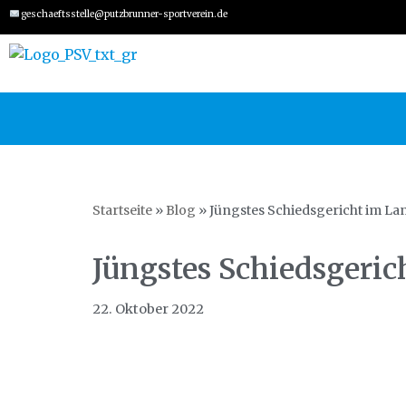
geschaeftsstelle@putzbrunner-sportverein.de
Zum
Inhalt
springen
Startseite
»
Blog
»
Jüngstes Schiedsgericht im La
Jüngstes Schiedsgeric
22. Oktober 2022