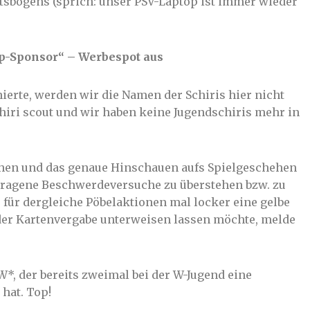
htsbogens (sprich: unser PSV-Laptop ist immer wieder
p-Sponsor“ – Werbespot aus
nierte, werden wir die Namen der Schiris hier nicht
hiri scout und wir haben keine Jugendschiris mehr in
chen und das genaue Hinschauen aufs Spielgeschehen
getragene Beschwerdeversuche zu überstehen bzw. zu
s für dergleiche Pöbelaktionen mal locker eine gelbe
n der Kartenvergabe unterweisen lassen möchte, melde
*, der bereits zweimal bei der W-Jugend eine
hat. Top!