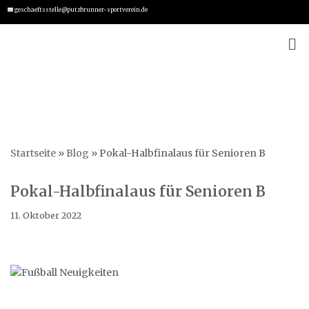
geschaeftsstelle@putzbrunner-sportverein.de
Zum
Inhalt
springen
Startseite
»
Blog
»
Pokal-Halbfinalaus für Senioren B
Pokal-Halbfinalaus für Senioren B
11. Oktober 2022