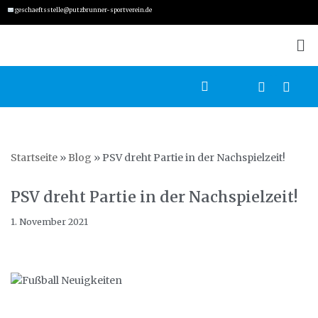
geschaeftsstelle@putzbrunner-sportverein.de
Zum
Inhalt
springen
Startseite
»
Blog
»
PSV dreht Partie in der Nachspielzeit!
PSV dreht Partie in der Nachspielzeit!
1. November 2021