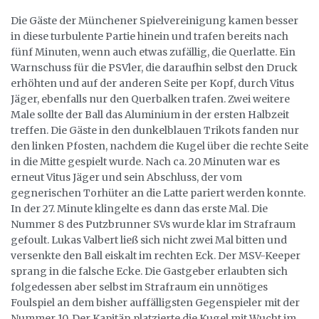
Die Gäste der Münchener Spielvereinigung kamen besser
in diese turbulente Partie hinein und trafen bereits nach
fünf Minuten, wenn auch etwas zufällig, die Querlatte. Ein
Warnschuss für die PSVler, die daraufhin selbst den Druck
erhöhten und auf der anderen Seite per Kopf, durch Vitus
Jäger, ebenfalls nur den Querbalken trafen. Zwei weitere
Male sollte der Ball das Aluminium in der ersten Halbzeit
treffen. Die Gäste in den dunkelblauen Trikots fanden nur
den linken Pfosten, nachdem die Kugel über die rechte Seite
in die Mitte gespielt wurde. Nach ca. 20 Minuten war es
erneut Vitus Jäger und sein Abschluss, der vom
gegnerischen Torhüter an die Latte pariert werden konnte.
In der 27. Minute klingelte es dann das erste Mal. Die
Nummer 8 des Putzbrunner SVs wurde klar im Strafraum
gefoult. Lukas Valbert ließ sich nicht zwei Mal bitten und
versenkte den Ball eiskalt im rechten Eck. Der MSV-Keeper
sprang in die falsche Ecke. Die Gastgeber erlaubten sich
folgedessen aber selbst im Strafraum ein unnötiges
Foulspiel an dem bisher auffälligsten Gegenspieler mit der
Nummer 10. Der Kapitän platzierte die Kugel mit Wucht im