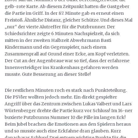
gelb-rote Karte. Ab diesem Zeitpunkt hatten die Gastgeber
die Partie im Griff. In der 87. Minute gab es erneut einen
Freistoß. Ähnliche Distanz, gleicher Schütze. Und dieses Mal
„nur“ der vierte Alutreffer für die Putzbrunner. Der
Schiedsrichter zeigte 6 Minuten Nachspielzeit, da sich
mitten in der zweiten Halbzeit Abwehrmann Basti
Kindermann und ein Gegenspieler, nach einem
Zusammenprall auf Grund einer Ecke, am Kopf verletzten.
Der Cut an der Augenbraue war so tief, dass der erfahrene
Innenverteidiger ins Krankenhaus gefahren werden
musste. Gute Besserung an dieser Stelle!
Die restlichen Minuten roch es stark nach Punkteteilung.
Die PSVler wollten jedoch mehr. Ein direkt gespielter
Angriff über das Zentrum zwischen Lukas Valbert und Lars
Würtenberger drehte die Partie kurz vor Schluss! Im 16-ner
buxierte Putzbrunns Nummer 10 die Pille im langen Eck!
Beim Jubel brachen die Emotionen aus den Spielern heraus
und so musste auch eine Eckfahne dran glauben. Kurz
danach war Schluss! Drei extrem wichtige Punkte für die