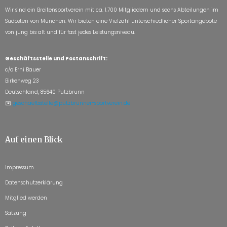
Wir sind ein Breitensportverein mit ca. 1.700 Mitgliedern und sechs Abteilungen im
Südosten von München. Wir bieten eine Vielzahl unterschiedlicher Sportangebote
von jung bis alt und für fast jedes Leistungsniveau.
Geschäftsstelle und Postanschrift:
c/o Erni Bauer
Birkenweg 23
Deutschland, 85640 Putzbrunn
✉️
geschaeftsstelle@putzbrunner-sportverein.de
Auf einen Blick
Impressum
Datenschutzerklärung
Mitglied werden
Satzung