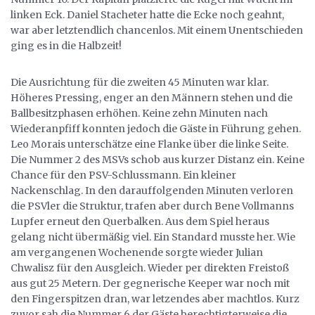
linken Eck. Daniel Stacheter hatte die Ecke noch geahnt,
war aber letztendlich chancenlos. Mit einem Unentschieden
ging es in die Halbzeit!
Die Ausrichtung für die zweiten 45 Minuten war klar.
Höheres Pressing, enger an den Männern stehen und die
Ballbesitzphasen erhöhen. Keine zehn Minuten nach
Wiederanpfiff konnten jedoch die Gäste in Führung gehen.
Leo Morais unterschätze eine Flanke über die linke Seite.
Die Nummer 2 des MSVs schob aus kurzer Distanz ein. Keine
Chance für den PSV-Schlussmann. Ein kleiner
Nackenschlag. In den darauffolgenden Minuten verloren
die PSVler die Struktur, trafen aber durch Bene Vollmanns
Lupfer erneut den Querbalken. Aus dem Spiel heraus
gelang nicht übermäßig viel. Ein Standard musste her. Wie
am vergangenen Wochenende sorgte wieder Julian
Chwalisz für den Ausgleich. Wieder per direkten Freistoß
aus gut 25 Metern. Der gegnerische Keeper war noch mit
den Fingerspitzen dran, war letzendes aber machtlos. Kurz
zuvor sah die Nummer 6 der Gäste berechtigterweise die