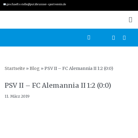
geschaeftsstelle@putzbrunner-sportverein.de
Zum
Inhalt
springen
Startseite
»
Blog
»
PSV II – FC Alemannia II 1:2 (0:0)
PSV II – FC Alemannia II 1:2 (0:0)
11. März 2019