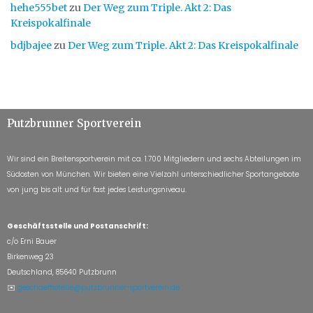
hehe555bet
zu
Der Weg zum Triple. Akt 2: Das
Kreispokalfinale
bdjbajee
zu
Der Weg zum Triple. Akt 2: Das Kreispokalfinale
Putzbrunner Sportverein
Wir sind ein Breitensportverein mit ca. 1.700 Mitgliedern und sechs Abteilungen im
Südosten von München. Wir bieten eine Vielzahl unterschiedlicher Sportangebote
von jung bis alt und für fast jedes Leistungsniveau.
Geschäftsstelle und Postanschrift:
c/o Erni Bauer
Birkenweg 23
Deutschland, 85640 Putzbrunn
✉️
geschaeftsstelle@putzbrunner-sportverein.de