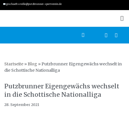
geschaeftsstelle@putzbrunner-sportverein.de
Zum
Inhalt
springen
Startseite
»
Blog
»
Putzbrunner Eigengewächs wechselt in
die Schottische Nationalliga
Putzbrunner Eigengewächs wechselt
in die Schottische Nationalliga
28. September 2021