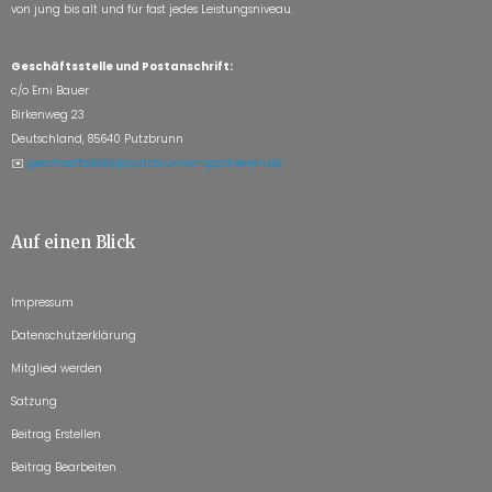
von jung bis alt und für fast jedes Leistungsniveau.
Geschäftsstelle und Postanschrift:
c/o Erni Bauer
Birkenweg 23
Deutschland, 85640 Putzbrunn
✉️
geschaeftsstelle@putzbrunner-sportverein.de
Auf einen Blick
Impressum
Datenschutzerklärung
Mitglied werden
Satzung
Beitrag Erstellen
Beitrag Bearbeiten