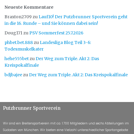
Neueste Kommentare
Braxton2709
zu
Lauf10! Der Putzbrunner Sportverein geht
in die 16. Runde – und Sie können dabei sein!
Doug171
zu
PSV Sommerfest 25.7.2026
phbet.bet.888
zu
Landesliga Blog Teil 3-6:
Todesmuskelkater
hehe555bet
zu
Der Weg zum Triple. Akt 2: Das
Kreispokalfinale
bdjbajee
zu
Der Weg zum Triple. Akt 2: Das Kreispokalfinale
Putzbrunner Sportverein
Wir sind ein Breitensportverein mit ca. 1.700 Mitgliedern und sechs Abteilungen im
Südosten von München. Wir bieten eine Vielzahl unterschiedlicher Sportangebote