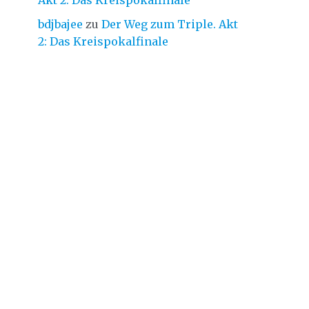
Akt 2: Das Kreispokalfinale
bdjbajee
zu
Der Weg zum Triple. Akt
2: Das Kreispokalfinale