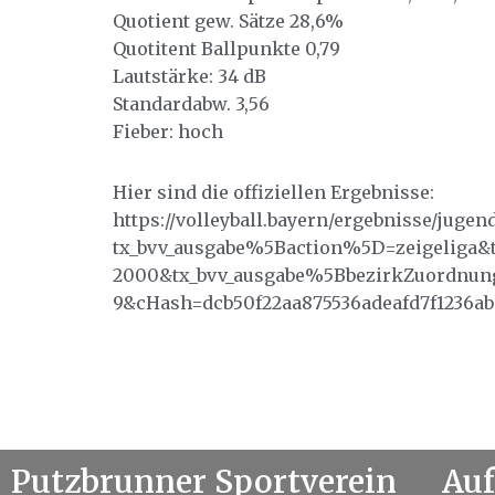
Quotient gew. Sätze 28,6%
Quotitent Ballpunkte 0,79
Lautstärke: 34 dB
Standardabw. 3,56
Fieber: hoch
Hier sind die offiziellen Ergebnisse:
https://volleyball.bayern/ergebnisse/jugen
tx_bvv_ausgabe%5Baction%5D=zeigeliga
2000&tx_bvv_ausgabe%5BbezirkZuordnu
9&cHash=dcb50f22aa875536adeafd7f1236ab
Putzbrunner Sportverein
Auf