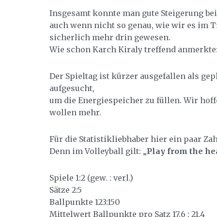
Insgesamt konnte man gute Steigerung bei
auch wenn nicht so genau, wie wir es im 
sicherlich mehr drin gewesen.
Wie schon Karch Kiraly treffend anmerkte:
Der Spieltag ist kürzer ausgefallen als ge
aufgesucht,
um die Energiespeicher zu füllen. Wir hoffe
wollen mehr.
Für die Statistikliebhaber hier ein paar Zahl
Denn im Volleyball gilt: „
Play from the hea
Spiele 1:2 (gew. : verl.)
Sätze 2:5
Ballpunkte 123:150
Mittelwert Ballpunkte pro Satz 17,6 : 21,4