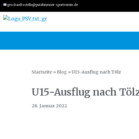
geschaeftsstelle@putzbrunner-sportverein.de
Zum
Inhalt
springen
Startseite
»
Blog
»
U15-Ausflug nach Tölz
U15-Ausflug nach Töl
28. Januar 2022