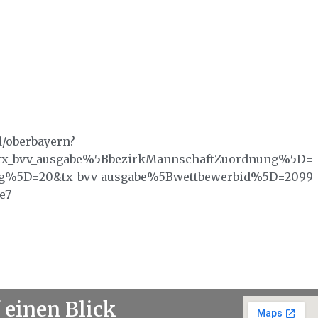
d/oberbayern?
&tx_bvv_ausgabe%5BbezirkMannschaftZuordnung%5D=
ng%5D=20&tx_bvv_ausgabe%5Bwettbewerbid%5D=2099
e7
 einen Blick