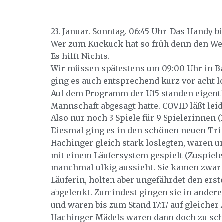
23. Januar. Sonntag. 06:45 Uhr. Das Handy 
Wer zum Kuckuck hat so früh denn den Wec
Es hilft Nichts.
Wir müssen spätestens um 09:00 Uhr in Bad
ging es auch entsprechend kurz vor acht l
Auf dem Programm der U15 standen eigentlic
Mannschaft abgesagt hatte. COVID läßt lei
Also nur noch 3 Spiele für 9 Spielerinnen (
Diesmal ging es in den schönen neuen Trik
Hachinger gleich stark loslegten, waren u
mit einem Läufersystem gespielt (Zuspiele
manchmal ulkig aussieht. Sie kamen zwar 
Läuferin, holten aber ungefährdet den erste
abgelenkt. Zumindest gingen sie in anderer
und waren bis zum Stand 17:17 auf gleiche
Hachinger Mädels waren dann doch zu schwi