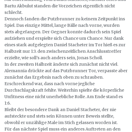
Bartu Akbulut standen die Vorzeichen eigentlich nicht
schlecht.
Dennoch fanden die Putzbrunner zu keinem Zeitpunkt ins
Spiel. Das einzige Mittel, lange Bälle nach vorne, wurden
stets abgefangen. Der Gegner konnte dadurch sein Spiel
aufziehen und erspielte sich Chance um Chance. Nur dank
eines stark aufgelegten Daniel Stacheter im Tor hieß es zur
Halbzeit nur 1:3. den zwischenzeitlichen Anschlusstreffer
erzielte, wie soll’s auch anders sein, Jonas Scholl.
In der zweiten Halbzeit änderte sich zunächst nicht viel.
Alemannia drückte auf das Putzbrunner Tor, verpasste aber
zunächst das Ergebnis nach oben zu schrauben.
Erschreckend war, dass nach vorne jegliche
Durchschlagskraft fehlte. Weiterhin spielte die körperliche
Unfitness eine nicht unerhebliche Rolle. Am Ende stand es
1:6.
Bleibt der besondere Dank an Daniel Stacheter, der nie
aufsteckte und stets sein Können unter Beweis stellte,
obwohl er unzählige Male im Stich gelassen worden ist.
Für das nächste Spiel muss ein anderes Auftreten an den