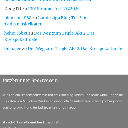
Doug171
zu
PSV Sommerfest 25.7.2026
phbet.bet.888
zu
Landesliga Blog Teil 3-6:
Todesmuskelkater
hehe555bet
zu
Der Weg zum Triple. Akt 2: Das
Kreispokalfinale
bdjbajee
zu
Der Weg zum Triple. Akt 2: Das Kreispokalfinale
Putzbrunner Sportverein
Wir sind ein Breitensportverein mit ca. 1.700 Mitgliedern und sechs Abteilungen im
Südosten von München. Wir bieten eine Vielzahl unterschiedlicher Sportangebote
von jung bis alt und für fast jedes Leistungsniveau.
Geschäftsstelle und Postanschrift: