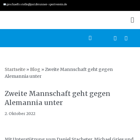
geschaeftsstelle@putzbrunner-sportverein.de
Zum
Inhalt
springen
Startseite
»
Blog
»
Zweite Mannschaft geht gegen
Alemannia unter
Zweite Mannschaft geht gegen
Alemannia unter
2. Oktober 2022
Mit Unterstützung vom Daniel Stacheter, Michael Gries und