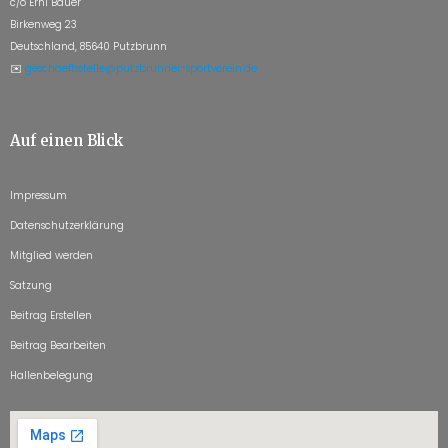
c/o Erni Bauer
Birkenweg 23
Deutschland, 85640 Putzbrunn
✉️
geschaeftsstelle@putzbrunner-sportverein.de
Auf einen Blick
Impressum
Datenschutzerklärung
Mitglied werden
Satzung
Beitrag Erstellen
Beitrag Bearbeiten
Hallenbelegung