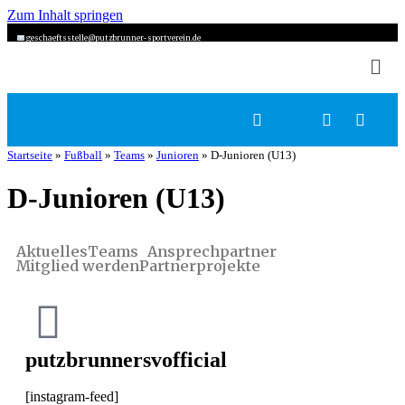
Zum Inhalt springen
geschaeftsstelle@putzbrunner-sportverein.de
Startseite
»
Fußball
»
Teams
»
Junioren
»
D-Junioren (U13)
D-Junioren (U13)
Aktuelles
Teams
Ansprechpartner
Mitglied werden
Partnerprojekte
putzbrunnersvofficial
[instagram-feed]