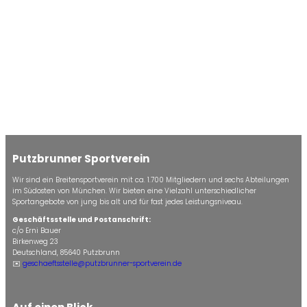
Putzbrunner Sportverein
Wir sind ein Breitensportverein mit ca. 1.700 Mitgliedern und sechs Abteilungen
im Südosten von München. Wir bieten eine Vielzahl unterschiedlicher
Sportangebote von jung bis alt und für fast jedes Leistungsniveau.
Geschäftsstelle und Postanschrift:
c/o Erni Bauer
Birkenweg 23
Deutschland, 85640 Putzbrunn
✉️
geschaeftsstelle@putzbrunner-sportverein.de