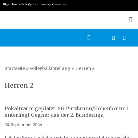
geschaeftsstelle@putzbrunner-sportverein.de
Zum
Inhalt
springen
Startseite
»
Volleyballabteilung
»
Herren 2
Herren 2
Pokaltraum geplatzt. SG Putzbrunn/Hohenbrunn I
unterliegt Gegner aus der 2. Bundesliga
30. September 2024
Letzten Sonntag haben wir begonnen zu erfahren, welche