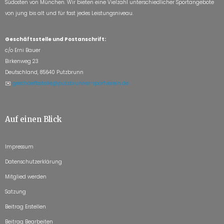
Südosten von München. Wir bieten eine Vielzahl unterschiedlicher Sportangebote
von jung bis alt und für fast jedes Leistungsniveau.
Geschäftsstelle und Postanschrift:
c/o Erni Bauer
Birkenweg 23
Deutschland, 85640 Putzbrunn
✉️
geschaeftsstelle@putzbrunner-sportverein.de
Auf einen Blick
Impressum
Datenschutzerklärung
Mitglied werden
Satzung
Beitrag Erstellen
Beitrag Bearbeiten