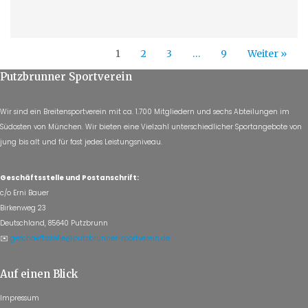
1
2
3
…
9
Weiter »
Putzbrunner Sportverein
Wir sind ein Breitensportverein mit ca. 1.700 Mitgliedern und sechs Abteilungen im
Südosten von München. Wir bieten eine Vielzahl unterschiedlicher Sportangebote von
jung bis alt und für fast jedes Leistungsniveau.
Geschäftsstelle und Postanschrift:
c/o Erni Bauer
Birkenweg 23
Deutschland, 85640 Putzbrunn
✉️
geschaeftsstelle@putzbrunner-sportverein.de
Auf einen Blick
Impressum