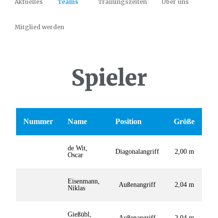
Aktuelles
Teams
Trainingszeiten
Über uns
Mitglied werden
Spieler
Nummer
Name
Position
Größe
de Wit,
Diagonalangriff
2,00 m
Oscar
Eisenmann,
Außenangriff
2,04 m
Niklas
Gießübl,
Außenangriff
2,04 m