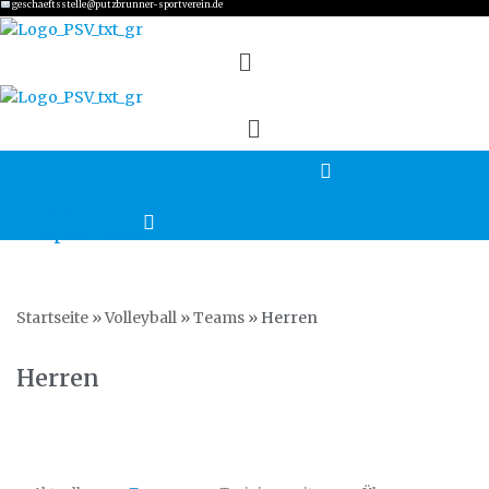
geschaeftsstelle@putzbrunner-sportverein.de
Zum
Inhalt
springen
Phone
Envelope-
open-text
Startseite
»
Volleyball
»
Teams
»
Herren
Herren